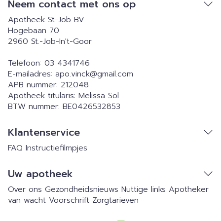
Neem contact met ons op
Apotheek St-Job BV
Hogebaan 70
2960
St.-Job-In't-Goor
Telefoon:
03 4341746
E-mailadres:
apo.vinck@
gmail.com
APB nummer:
212048
Apotheek titularis:
Melissa Sol
BTW nummer:
BE0426532853
Klantenservice
FAQ
Instructiefilmpjes
Uw apotheek
Over ons
Gezondheidsnieuws
Nuttige links
Apotheker
van wacht
Voorschrift
Zorgtarieven