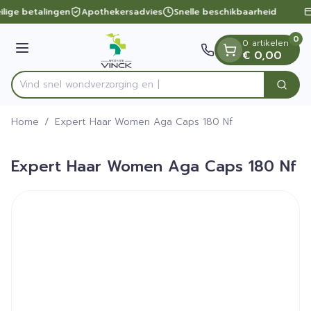
Dia 1 van 1
Ga naar de inhoud
ilige betalingen
Apothekersadvies
Snelle beschikbaarheid
0
0 artikelen
Menu
€ 0,00
Vind snel wondverzo
Zoek
Product, merk, categorie...
Home
/
Expert Haar Women Aga Caps 180 Nf
Expert Haar Women Aga Caps 180 Nf