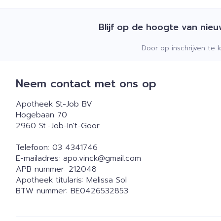
Blijf op de hoogte van nie
Door op inschrijven te 
Neem contact met ons op
Apotheek St-Job BV
Hogebaan 70
2960
St.-Job-In't-Goor
Telefoon:
03 4341746
E-mailadres:
apo.vinck@
gmail.com
APB nummer:
212048
Apotheek titularis:
Melissa Sol
BTW nummer:
BE0426532853