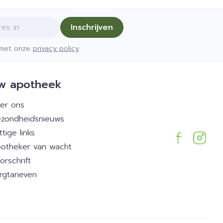
Inschrijven
d met onze
privacy policy
.
w apotheek
er ons
zondheidsnieuws
ttige links
otheker van wacht
orschrift
rgtarieven