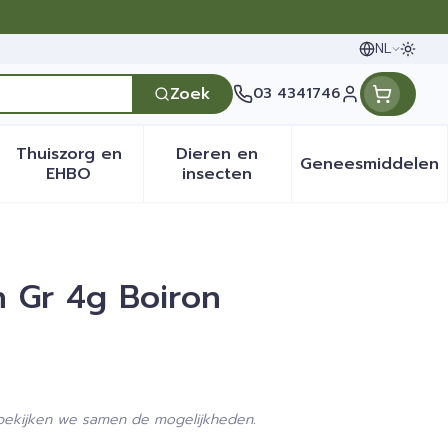
NL
Oversc
Talen
Zoek
03 4341746
Klant menu
Thuiszorg en
Dieren en
Geneesmiddelen
en categorie
it 50+ categorie
menu voor Natuur geneeskunde categorie
Toon submenu voor Thuiszorg en EHBO categ
Toon submenu voor Dieren 
Toon sub
EHBO
insecten
ch Gr 4g Boiron
 bekijken we samen de mogelijkheden.