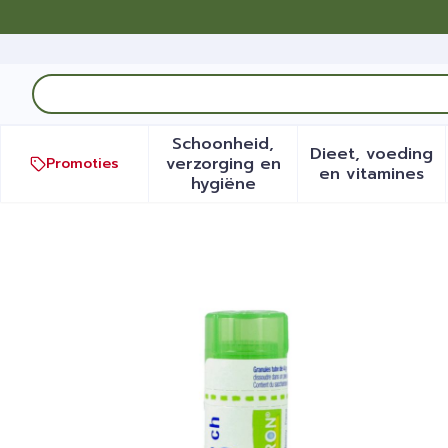
Ga naar de inhoud
Product, merk, categorie...
Schoonheid,
Dieet, voeding
verzorging en
Promoties
Toon submenu voor Schoonh
Toon sub
en vitamines
hygiëne
Euphrasia Officinalis 5ch 