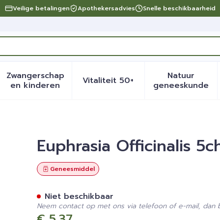
Veilige betalingen
Apothekersadvies
Snelle beschikbaarheid
Zwangerschap
Natuur
Vitaliteit 50+
eid, verzorging en hygiëne categorie
menu voor Dieet, voeding en vitamines categorie
Toon submenu voor Zwangerschap en kinder
Toon submenu voor Vitalite
Toon sub
en kinderen
geneeskunde
Gr 4g Boiron
Euphrasia Officinalis 5
Geneesmiddel
Niet beschikbaar
Neem contact op met ons via telefoon of e-mail, dan
€ 5,37