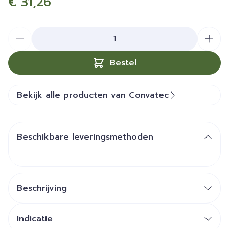
€ 31,26
Aantal
Bestel
Bekijk alle producten van Convatec
Beschikbare leveringsmethoden
Beschrijving
Vormt een ademende barrière filmlaag op de
huid
Indicatie