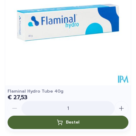
Hoeveelheid
50
Verpakking
Kamertemperatuur (15°C -
Behoud
25°C)
Flaminal Hydro Tube 40g
€ 27,53
Aantal
Bestel