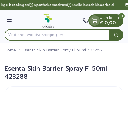
Dia 1 van 1
Ga naar de inhoud
ilige betalingen
Apothekersadvies
Snelle beschikbaarheid
0
0 artikelen
Menu
€ 0,00
Vind snel wondverzor
Zoek
Product, merk, categorie...
Home
/
Esenta Skin Barrier Spray Fl 50ml 423288
Esenta Skin Barrier Spray Fl 50ml
423288