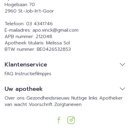
Hogebaan 70
2960
St.-Job-In't-Goor
Telefoon:
03 4341746
E-mailadres:
apo.vinck@
gmail.com
APB nummer:
212048
Apotheek titularis:
Melissa Sol
BTW nummer:
BE0426532853
Klantenservice
FAQ
Instructiefilmpjes
Uw apotheek
Over ons
Gezondheidsnieuws
Nuttige links
Apotheker
van wacht
Voorschrift
Zorgtarieven