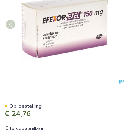
Efexor Exel 150mg Caps Ver
Op bestelling
€ 24,76
Terugbetaalbaar