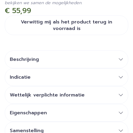
bekijken we samen de mogelijkheden.
€ 55,99
Verwittig mij als het product terug in
voorraad is
Beschrijving
CYSTIPHANE forte
Indicatie
HAREN Kuur aangewezen bij: Haaruitval gelinkt
Cysteïne
aan stress, dieet, seizoensverandering, post-
Wettelijk verplichte informatie
partum.
Zink
NAGELS Verzwakte, gedevitaliseerde, zachte en
Eigenschappen
broze nagels.
kracht en vitaliteit
Samenstelling