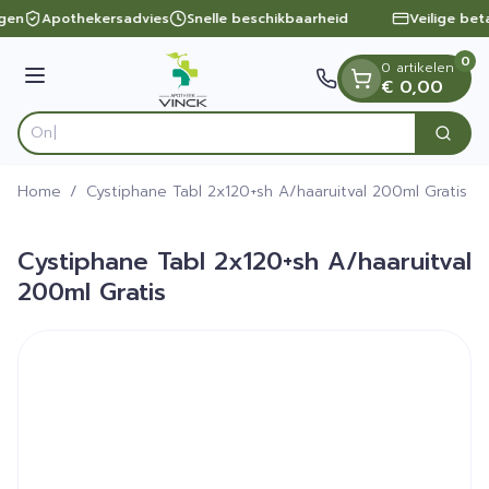
Dia 1 van 1
Ga naar de inhoud
ngen
Apothekersadvies
Snelle beschikbaarheid
Veilige bet
0
0 artikelen
Menu
€ 0,00
Zoek
Product, merk, categorie...
Home
/
Cystiphane Tabl 2x120+sh A/haaruitval 200ml Gratis
Cystiphane Tabl 2x120+sh A/haaruitval
200ml Gratis