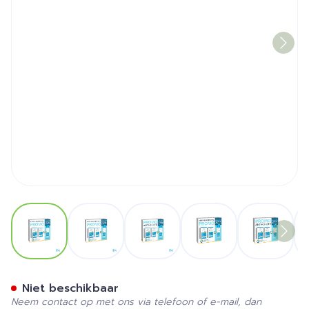
View larger image
View larger image
View larger image
View larger image
View la
Cystiphane Tabl 2x120+sh A
Niet beschikbaar
Neem contact op met ons via telefoon of e-mail, dan