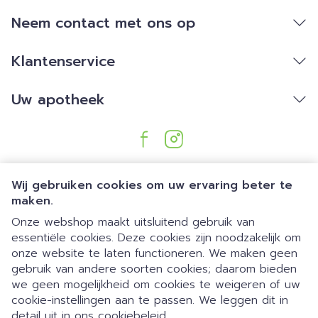
Neem contact met ons op
Klantenservice
Uw apotheek
Wij gebruiken cookies om uw ervaring beter te
maken.
Onze webshop maakt uitsluitend gebruik van
essentiële cookies. Deze cookies zijn noodzakelijk om
Juridische links
onze website te laten functioneren. We maken geen
gebruik van andere soorten cookies; daarom bieden
we geen mogelijkheid om cookies te weigeren of uw
Dia 1 van 1
Gemakkelijk parkeren | 24/7
cookie-instellingen aan te passen. We leggen dit in
detail uit in ons
cookiebeleid