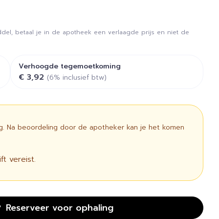
del, betaal je in de apotheek een verlaagde prijs en niet de
Verhoogde tegemoetkoming
€ 3,92
(6% inclusief btw)
ig. Na beoordeling door de apotheker kan je het komen
t vereist.
Reserveer
voor ophaling