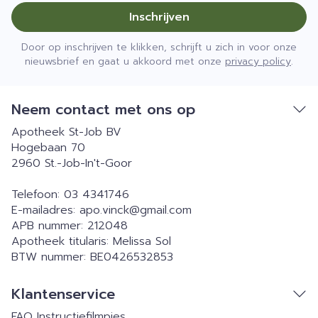
Inschrijven
Door op inschrijven te klikken, schrijft u zich in voor onze
nieuwsbrief en gaat u akkoord met onze
privacy policy
.
Neem contact met ons op
Apotheek St-Job BV
Hogebaan 70
2960
St.-Job-In't-Goor
Telefoon:
03 4341746
E-mailadres:
apo.vinck@
gmail.com
APB nummer:
212048
Apotheek titularis:
Melissa Sol
BTW nummer:
BE0426532853
Klantenservice
FAQ
Instructiefilmpjes