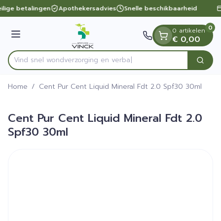
Dia 1 van 1
Ga naar de inhoud
ilige betalingen
Apothekersadvies
Snelle beschikbaarheid
0
0 artikelen
Menu
€ 0,00
Vind snel wondverzorging
Zoek
Product, merk, categorie...
Home
/
Cent Pur Cent Liquid Mineral Fdt 2.0 Spf30 30ml
Cent Pur Cent Liquid Mineral Fdt 2.0
Spf30 30ml