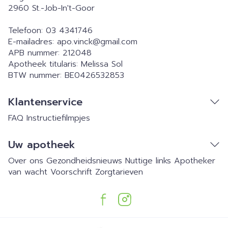
2960
St.-Job-In't-Goor
Telefoon:
03 4341746
E-mailadres:
apo.vinck@
gmail.com
APB nummer:
212048
Apotheek titularis:
Melissa Sol
BTW nummer:
BE0426532853
Klantenservice
FAQ
Instructiefilmpjes
Uw apotheek
Over ons
Gezondheidsnieuws
Nuttige links
Apotheker
van wacht
Voorschrift
Zorgtarieven