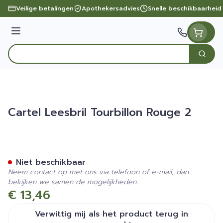
Ga naar de inhoud
Veilige betalingen
Apothekersadvies
Snelle beschikbaarheid
Menu
Zoek
Product, merk, categorie...
Cartel Leesbril Tourbillon Rouge 2
Cartel Leesbril Tourbillon 
Niet beschikbaar
Neem contact op met ons via telefoon of e-mail, dan
bekijken we samen de mogelijkheden.
€ 13,46
Verwittig mij als het product terug in