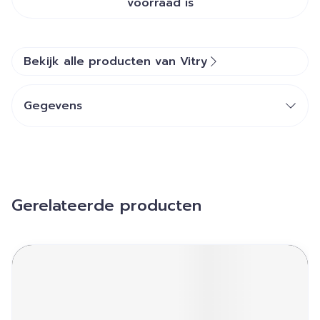
voorraad is
Bekijk alle producten van Vitry
Gegevens
Gerelateerde producten
Navigeren door de elementen van de carrousel is mogelij
Druk om carrousel over te slaan
Druk op om naar carrouselnavigatie te gaan