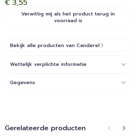
€ 3,55
Verwittig mij als het product terug in
voorraad is
Bekijk alle producten van Canderel
Wettelijk verplichte informatie
Gegevens
CNK
2951408
Organisaties
Pietercil Delby's
Gerelateerde producten
Merken
Canderel