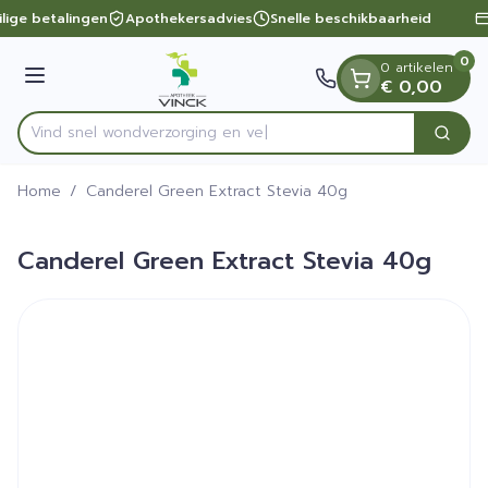
Dia 1 van 1
Ga naar de inhoud
lige betalingen
Apothekersadvies
Snelle beschikbaarheid
0
0 artikelen
Menu
€ 0,00
Vind snel wondverzorgi
Zoek
Product, merk, categorie...
Home
/
Canderel Green Extract Stevia 40g
Canderel Green Extract Stevia 40g