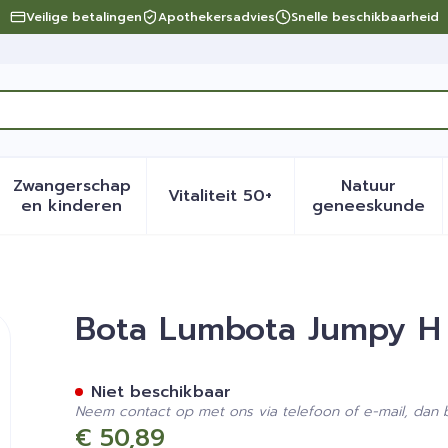
Veilige betalingen
Apothekersadvies
Snelle beschikbaarheid
Zwangerschap
Natuur
Vitaliteit 50+
eid, verzorging en hygiëne categorie
menu voor Dieet, voeding en vitamines categorie
Toon submenu voor Zwangerschap en kinder
Toon submenu voor Vitalite
Toon sub
en kinderen
geneeskunde
cm l
Bota Lumbota Jumpy H
Niet beschikbaar
Neem contact op met ons via telefoon of e-mail, dan
€ 50,89