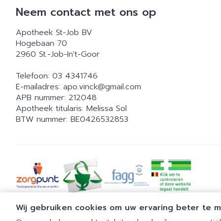
Neem contact met ons op
Apotheek St-Job BV
Hogebaan 70
2960
St.-Job-In't-Goor
Telefoon:
03 4341746
E-mailadres:
apo.vinck@
gmail.com
APB nummer:
212048
Apotheek titularis:
Melissa Sol
BTW nummer:
BE0426532853
Wij gebruiken cookies om uw ervaring beter te 