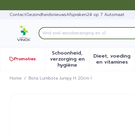
Ga naar de inhoud
Dia 1 van 1
Contact
Gezondheidsnieuws
Afspraken
24 op 7 Automaat
V
Product, merk, categorie...
Schoonheid,
Dieet, voeding
verzorging en
Promoties
Toon submenu voor Schoonh
Toon sub
en vitamines
hygiëne
Home
/
Bota Lumbota Jumpy H 20cm l
Bota Lumbota Jumpy H 20