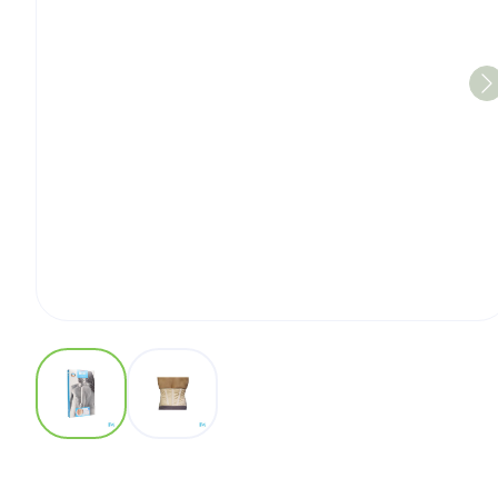
View larger image
View larger image