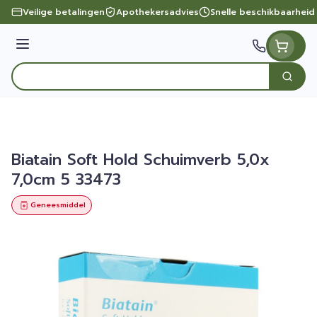
Ga naar de inhoud
Veilige betalingen
Apothekersadvies
Snelle beschikbaarheid
Menu
Zoek
Product, merk, categorie...
Biatain Soft Hold Schuimverb 5,0x
7,0cm 5 33473
Geneesmiddel