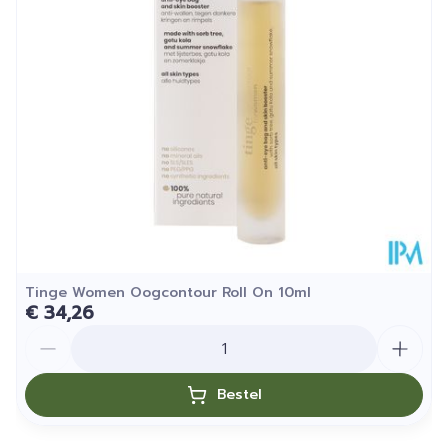
Hoeveelheid
15
Verpakking
Kamertemperatuur (15°C -
Behoud
25°C)
Tinge Women Oogcontour Roll On 10ml
€ 34,26
Aantal
Bestel