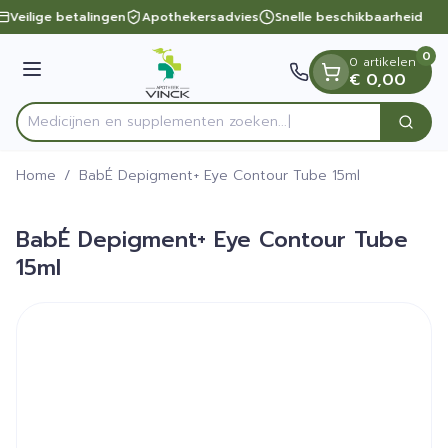
Dia 1 van 1
Ga naar de inhoud
Veilige betalingen
Apothekersadvies
Snelle beschikbaarheid
0
0 artikelen
Menu
€ 0,00
Medicijnen en supplementen zoeken...
Zoek
Product, merk, categorie...
Home
/
BabÉ Depigment+ Eye Contour Tube 15ml
BabÉ Depigment+ Eye Contour Tube
15ml