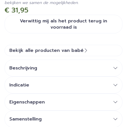
bekijken we samen de mogelijkheden.
€ 31,95
Verwittig mij als het product terug in
voorraad is
Bekijk alle producten van babé
Beschrijving
oogcrème
Indicatie
gevoelige huid rond de ogen.
Eigenschappen
lichte textuur
ALL-IN-ONE oogcontour crème
Lichte textuur die makkelijk aan te brengen is en
Samenstelling
snel indringt