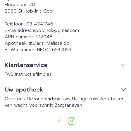
Hogebaan 70
2960
St.-Job-In't-Goor
Telefoon:
03 4341746
E-mailadres:
apo.vinck@
gmail.com
APB nummer:
212048
Apotheek titularis:
Melissa Sol
BTW nummer:
BE0426532853
Klantenservice
FAQ
Instructiefilmpjes
Uw apotheek
Over ons
Gezondheidsnieuws
Nuttige links
Apotheker
van wacht
Voorschrift
Zorgtarieven