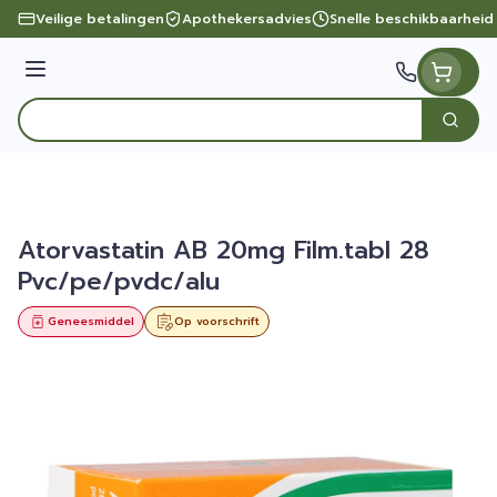
Ga naar de inhoud
Veilige betalingen
Apothekersadvies
Snelle beschikbaarheid
Menu
Zoek
Product, merk, categorie...
Atorvastatin AB 20mg Film.tabl 28
Pvc/pe/pvdc/alu
Geneesmiddel
Op voorschrift