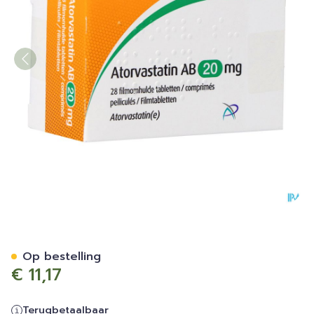
Atorvastatin AB 20mg Film.
Op bestelling
€ 11,17
Terugbetaalbaar