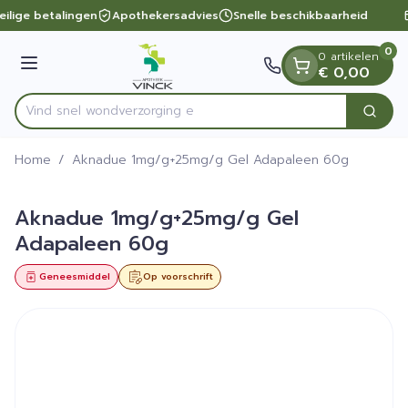
Dia 1 van 1
Ga naar de inhoud
eilige betalingen
Apothekersadvies
Snelle beschikbaarheid
0
0 artikelen
Menu
€ 0,00
Vind snel wondver
Zoek
Product, merk, categorie...
Home
/
Aknadue 1mg/g+25mg/g Gel Adapaleen 60g
Aknadue 1mg/g+25mg/g Gel
Adapaleen 60g
Geneesmiddel
Op voorschrift