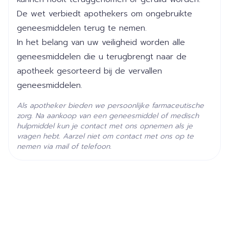
Verpakking
De wet verbiedt apothekers om ongebruikte
Actieve
geneesmiddelen terug te nemen.
adapaleen, benzoylperoxide
Ingrediënten
In het belang van uw veiligheid worden alle
geneesmiddelen die u terugbrengt naar de
Kamertemperatuur (15°C -
apotheek gesorteerd bij de vervallen
Behoud
25°C)
geneesmiddelen.
Als apotheker bieden we persoonlijke farmaceutische
zorg. Na aankoop van een geneesmiddel of medisch
hulpmiddel kun je contact met ons opnemen als je
vragen hebt. Aarzel niet om contact met ons op te
nemen via mail of telefoon.