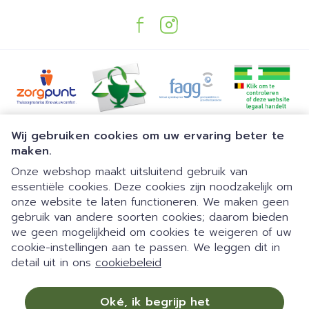
Juridische links
Wij gebruiken cookies om uw ervaring beter te
maken.
Onze webshop maakt uitsluitend gebruik van
essentiële cookies. Deze cookies zijn noodzakelijk om
onze website te laten functioneren. We maken geen
gebruik van andere soorten cookies; daarom bieden
we geen mogelijkheid om cookies te weigeren of uw
Dia 1 van 1
Gemakkelijk parkeren | 24/7
cookie-instellingen aan te passen. We leggen dit in
detail uit in ons
cookiebeleid
automaat | Doorlopend open
09:00-18:00 van maandag tot
Oké, ik begrijp het