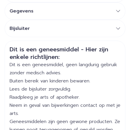
Gegevens
CNK
4796645
Bijsluiter
Nederlands
Cophana, SRL Laboratoires
Duits
Frans
Organisaties
Medgen
Veiligheidsinformatie
Dit is een geneesmiddel - Hier zijn
enkele richtlijnen:
Merken
Cophana
Dit is een geneesmiddel, geen langdurig gebruik
zonder medisch advies.
Breedte
44 mm
Buiten bereik van kinderen bewaren.
Lees de bijsluiter zorgvuldig.
Lengte
135 mm
Raadpleeg je arts of apotheker.
Neem in geval van bijwerkingen contact op met je
Diepte
43 mm
arts.
Geneesmiddelen zijn geen gewone producten. Ze
Hoeveelheid
60
kunnen nooit teruggenomen of geruild worden.