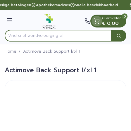
Dia 1 van 1
Ga naar de inhoud
eilige betalingen
Apothekersadvies
Snelle beschikbaarheid
0
0 artikelen
Menu
€ 0,00
Vind snel wondverz
Zoek
Product, merk, categorie...
Home
/
Actimove Back Support l/xl 1
Actimove Back Support l/xl 1