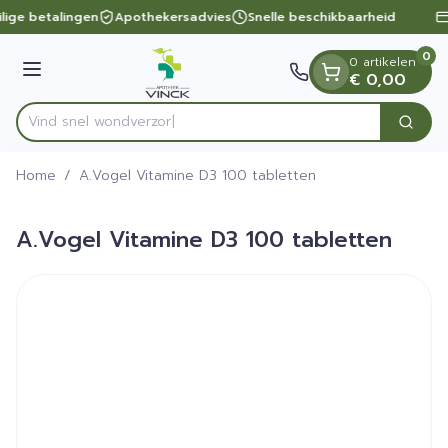
Dia 1 van 1
Ga naar de inhoud
lige betalingen
Apothekersadvies
Snelle beschikbaarheid
0
0 artikelen
Menu
€ 0,00
Vind snel wo
Zoek
Product, merk, categorie...
Home
/
A.Vogel Vitamine D3 100 tabletten
A.Vogel Vitamine D3 100 tabletten