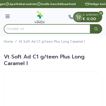
Dia 1 van 1
Ga naar de inhoud
ngen
Apothekersadvies
Snelle beschikbaarheid
Veilige bet
0
0 artikelen
Menu
€ 0,00
On
Zoek
Product, merk, categorie...
Home
/
Vt Soft Ad C1 g/teen Plus Long Caramel l
Vt Soft Ad C1 g/teen Plus Long
Caramel l