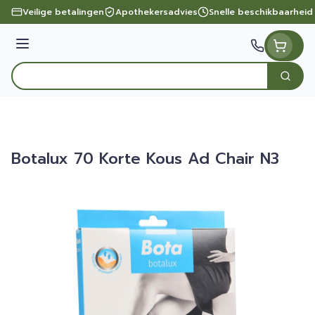
Ga naar de inhoud
Veilige betalingen
Apothekersadvies
Snelle beschikbaarheid
Menu
Zoek
Product, merk, categorie...
Botalux 70 Korte Kous Ad Chair N3