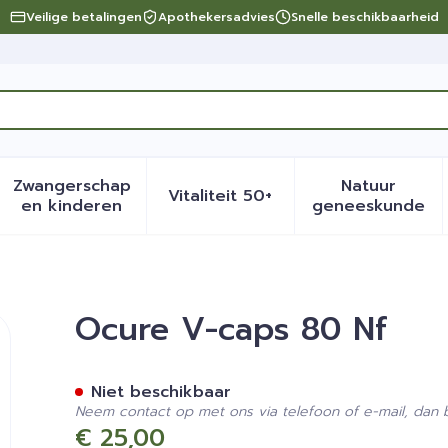
Veilige betalingen
Apothekersadvies
Snelle beschikbaarheid
Zwangerschap
Natuur
Vitaliteit 50+
eid, verzorging en hygiëne categorie
menu voor Dieet, voeding en vitamines categorie
Toon submenu voor Zwangerschap en kinder
Toon submenu voor Vitalite
Toon sub
en kinderen
geneeskunde
Ocure V-caps 80 Nf
Niet beschikbaar
Neem contact op met ons via telefoon of e-mail, dan
€ 25,00