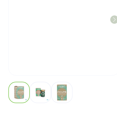
View larger image
View larger image
View larger image