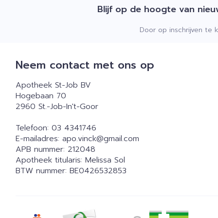
Blijf op de hoogte van nie
Door op inschrijven te 
Neem contact met ons op
Apotheek St-Job BV
Hogebaan 70
2960
St.-Job-In't-Goor
Telefoon:
03 4341746
E-mailadres:
apo.vinck@
gmail.com
APB nummer:
212048
Apotheek titularis:
Melissa Sol
BTW nummer:
BE0426532853