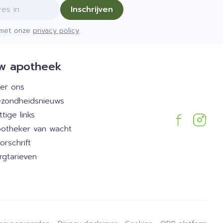
Inschrijven
d met onze
privacy policy
.
w apotheek
er ons
zondheidsnieuws
ttige links
otheker van wacht
orschrift
rgtarieven