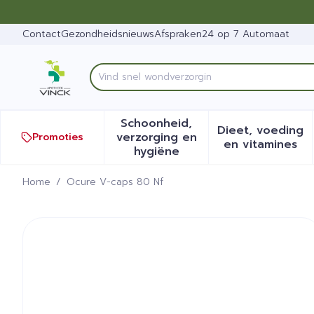
Ga naar de inhoud
Dia 1 van 1
Contact
Gezondheidsnieuws
Afspraken
24 op 7 Automaat
Product, merk, categorie...
Schoonheid,
Dieet, voeding
verzorging en
Promoties
Toon submenu voor Schoonh
Toon sub
en vitamines
hygiëne
Home
/
Ocure V-caps 80 Nf
Ocure V-caps 80 Nf