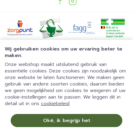
Juridische links
Wij gebruiken cookies om uw ervaring beter te
maken.
Onze webshop maakt uitsluitend gebruik van
essentiële cookies. Deze cookies zijn noodzakelijk om
onze website te laten functioneren. We maken geen
gebruik van andere soorten cookies; daarom bieden
we geen mogelijkheid om cookies te weigeren of uw
Dia 1 van 1
Gemakkelijk parkeren | 24/7
cookie-instellingen aan te passen. We leggen dit in
detail uit in ons
cookiebeleid
automaat | Doorlopend open
09:00-18:00 van maandag tot
Oké, ik begrijp het
vrijdag