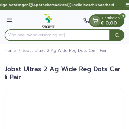
Dia 1 van 1
Ga naar de inhoud
ilige betalingen
Apothekersadvies
Snelle beschikbaarheid
0
0 artikelen
Menu
€ 0,00
Vind snel wondverzo
Zoek
Product, merk, categorie...
Home
/
Jobst Ultras 2 Ag Wide Reg Dots Car Ii Pair
Jobst Ultras 2 Ag Wide Reg Dots Car
Ii Pair