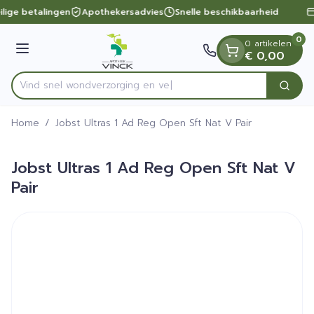
Dia 1 van 1
Ga naar de inhoud
ilige betalingen
Apothekersadvies
Snelle beschikbaarheid
0
0 artikelen
Menu
€ 0,00
Vind snel wondverzor
Zoek
Product, merk, categorie...
Home
/
Jobst Ultras 1 Ad Reg Open Sft Nat V Pair
Jobst Ultras 1 Ad Reg Open Sft Nat V
Pair