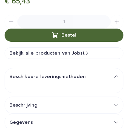
€ 65,43
Aantal
Bestel
Bekijk alle producten van Jobst
Beschikbare leveringsmethoden
Beschrijving
Transparant: Doorschijnend voor mooie benen
Gegevens