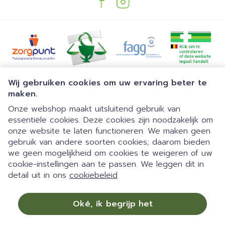
Juridische links
Wij gebruiken cookies om uw ervaring beter te
maken.
Onze webshop maakt uitsluitend gebruik van
essentiële cookies. Deze cookies zijn noodzakelijk om
onze website te laten functioneren. We maken geen
gebruik van andere soorten cookies; daarom bieden
we geen mogelijkheid om cookies te weigeren of uw
Dia 1 van 1
Gemakkelijk parkeren | 24/7
cookie-instellingen aan te passen. We leggen dit in
detail uit in ons
cookiebeleid
automaat | Doorlopend open
09:00-18:00 van maandag tot
Oké, ik begrijp het
vrijdag