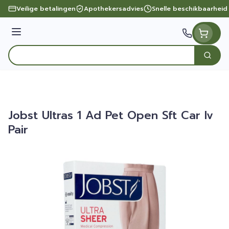
Ga naar de inhoud
Veilige betalingen
Apothekersadvies
Snelle beschikbaarheid
Menu
Zoek
Product, merk, categorie...
Jobst Ultras 1 Ad Pet Open Sft Car Iv
Pair