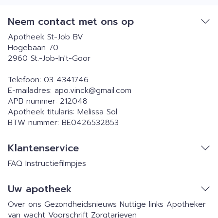
Neem contact met ons op
Apotheek St-Job BV
Hogebaan 70
2960
St.-Job-In't-Goor
Telefoon:
03 4341746
E-mailadres:
apo.vinck@
gmail.com
APB nummer:
212048
Apotheek titularis:
Melissa Sol
BTW nummer:
BE0426532853
Klantenservice
FAQ
Instructiefilmpjes
Uw apotheek
Over ons
Gezondheidsnieuws
Nuttige links
Apotheker
van wacht
Voorschrift
Zorgtarieven