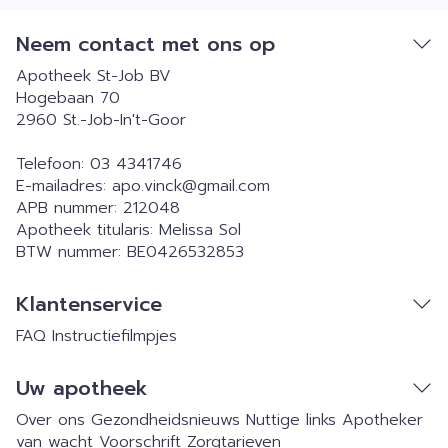
Neem contact met ons op
Apotheek St-Job BV
Hogebaan 70
2960
St.-Job-In't-Goor
Telefoon:
03 4341746
E-mailadres:
apo.vinck@
gmail.com
APB nummer:
212048
Apotheek titularis:
Melissa Sol
BTW nummer:
BE0426532853
Klantenservice
FAQ
Instructiefilmpjes
Uw apotheek
Over ons
Gezondheidsnieuws
Nuttige links
Apotheker
van wacht
Voorschrift
Zorgtarieven