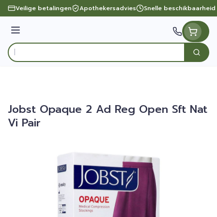
Ga naar de inhoud
Veilige betalingen
Apothekersadvies
Snelle beschikbaarheid
Menu
Zoek
Product, merk, categorie...
Jobst Opaque 2 Ad Reg Open Sft Nat
Vi Pair