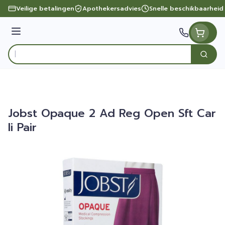
Ga naar de inhoud
Veilige betalingen
Apothekersadvies
Snelle beschikbaarheid
Menu
Zoek
Product, merk, categorie...
Jobst Opaque 2 Ad Reg Open Sft Car
Ii Pair