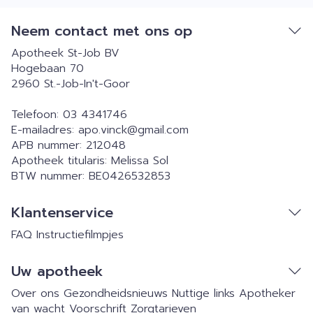
Neem contact met ons op
Apotheek St-Job BV
Hogebaan 70
2960
St.-Job-In't-Goor
Telefoon:
03 4341746
E-mailadres:
apo.vinck@
gmail.com
APB nummer:
212048
Apotheek titularis:
Melissa Sol
BTW nummer:
BE0426532853
Klantenservice
FAQ
Instructiefilmpjes
Uw apotheek
Over ons
Gezondheidsnieuws
Nuttige links
Apotheker
van wacht
Voorschrift
Zorgtarieven