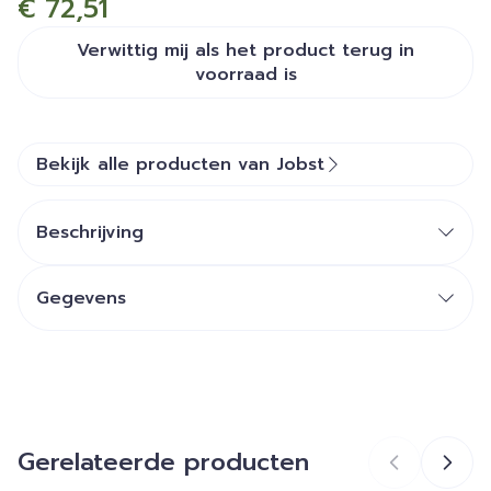
€ 72,51
Verwittig mij als het product terug in
voorraad is
Bekijk alle producten van Jobst
Beschrijving
Verhullend: Verhult kleine imperfecties
Gegevens
Vochtbeheer: Geavanceerd
CNK
4590105
vochtregulatiesysteem voor optimaal
draagcomfort
Organisaties
Essity Belgium
Soft Touch: Mengsel van zachte garen
Gerelateerde producten
Merken
Jobst