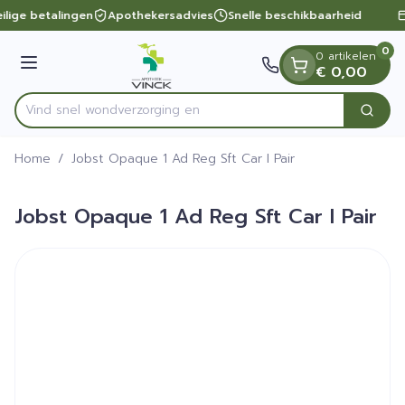
Dia 1 van 1
Ga naar de inhoud
ilige betalingen
Apothekersadvies
Snelle beschikbaarheid
0
0 artikelen
Menu
€ 0,00
Vind snel wondverzo
Zoek
Product, merk, categorie...
Home
/
Jobst Opaque 1 Ad Reg Sft Car I Pair
Jobst Opaque 1 Ad Reg Sft Car I Pair