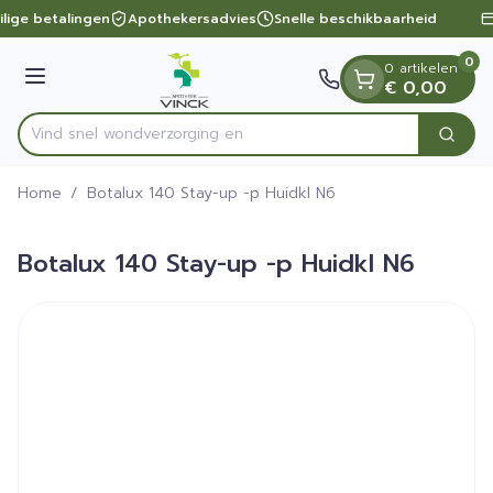
Dia 1 van 1
Ga naar de inhoud
ilige betalingen
Apothekersadvies
Snelle beschikbaarheid
0
0 artikelen
Menu
€ 0,00
Vind snel wondverzo
Zoek
Product, merk, categorie...
Home
/
Botalux 140 Stay-up -p Huidkl N6
Botalux 140 Stay-up -p Huidkl N6