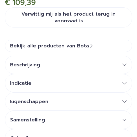
€ 109,39
Verwittig mij als het product terug in
voorraad is
Bekijk alle producten van Bota
Beschrijving
Indicatie
Eigenschappen
Knieverband in ademend, hoog elastisch 3D
gebreid materiaal
Samenstelling
Geïntegreerde laterale verstevigingen (twee
spiraal baleinen)