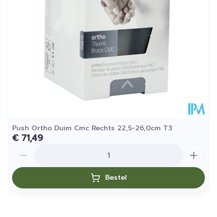
Verpakking
Kamertemperatuur (15°C -
Behoud
25°C)
Push Ortho Duim Cmc Rechts 22,5-26,0cm T3
€ 71,49
Aantal
Bestel