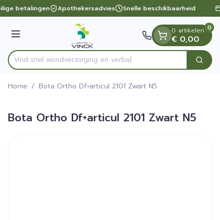
Dia 1 van 1
Ga naar de inhoud
ilige betalingen
Apothekersadvies
Snelle beschikbaarheid
0
0 artikelen
Menu
€ 0,00
Vind snel wondverzorging
Zoek
Product, merk, categorie...
Home
/
Bota Ortho Df+articul 2101 Zwart N5
Bota Ortho Df+articul 2101 Zwart N5