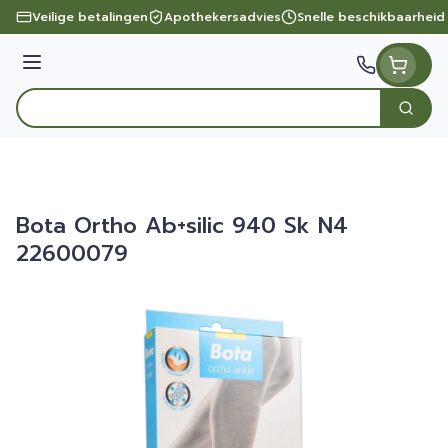
Ga naar de inhoud
Veilige betalingen
Apothekersadvies
Snelle beschikbaarheid
Menu
Zoek
Product, merk, categorie...
Bota Ortho Ab+silic 940 Sk N4
22600079