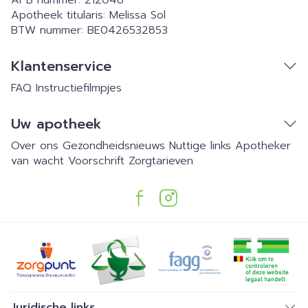
APB nummer:
212048
Apotheek titularis:
Melissa Sol
BTW nummer:
BE0426532853
Klantenservice
FAQ
Instructiefilmpjes
Uw apotheek
Over ons
Gezondheidsnieuws
Nuttige links
Apotheker
van wacht
Voorschrift
Zorgtarieven
Juridische links