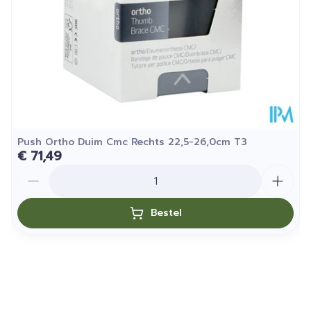
Behoud
25°C)
Push Ortho Duim Cmc Rechts 22,5-26,0cm T3
€ 71,49
Aantal
Bestel