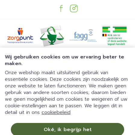
Juridische links
Wij gebruiken cookies om uw ervaring beter te
maken.
Onze webshop maakt uitsluitend gebruik van
essentiële cookies. Deze cookies zijn noodzakelijk om
onze website te laten functioneren. We maken geen
gebruik van andere soorten cookies; daarom bieden
we geen mogelijkheid om cookies te weigeren of uw
Dia 1 van 1
Gemakkelijk parkeren | 24/7
cookie-instellingen aan te passen. We leggen dit in
detail uit in ons
cookiebeleid
automaat | Doorlopend open
09:00-18:00 van maandag tot
Oké, ik begrijp het