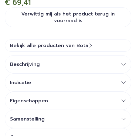
€ 69,41
Verwittig mij als het product terug in
voorraad is
Bekijk alle producten van Bota
Beschrijving
Indicatie
Eigenschappen
Ruggedeelte: sterk katoen met 4 soepele
baleinen
Samenstelling
Zijpanelen: soepele tulle elastiek