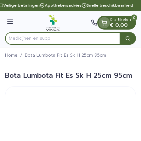
Dia 1 van 1
Ga naar de inhoud
Veilige betalingen
Apothekersadvies
Snelle beschikbaarheid
0
0 artikelen
Menu
€ 0,00
Medicijnen
Zoek
Product, merk, categorie...
Home
/
Bota Lumbota Fit Es Sk H 25cm 95cm
Bota Lumbota Fit Es Sk H 25cm 95cm