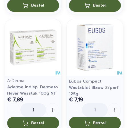
Bestel
Bestel
A-Derma
Eubos Compact
Aderma Indisp. Dermato
Wastablet Blauw Z/parf
Haver Wasstuk 100g Nf
125g
€ 7,89
€ 7,19
Aantal
Aantal
Bestel
Bestel