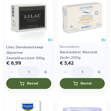
Neutraderm
Lilac Deodorantzeep
Neutraderm Wasstuk
Glycerine
Zacht 200g
Zwavel&act.kool 100g
€ 6,99
€ 5,42
Aantal
Aantal
Bestel
Bestel