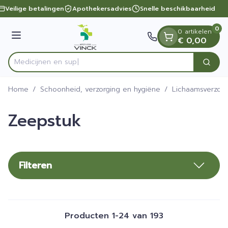
Dia 1 van 1
Ga naar de inhoud
Veilige betalingen
Apothekersadvies
Snelle beschikbaarheid
0
0 artikelen
Menu
€ 0,00
Zoek
Product, merk, categorie...
Home
/
Schoonheid, verzorging en hygiëne
/
Lichaamsverzorg
Zeepstuk
Filteren
Producten
1
-
24
van
193