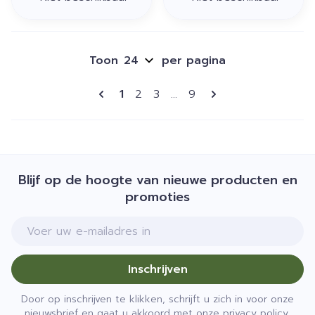
Toon
per pagina
Pagina's
U lees momenteel pagina
Pagina
Pagina
Pagina
1
2
3
...
9
Blijf op de hoogte van nieuwe producten en
promoties
E-mail adres
Inschrijven
Door op inschrijven te klikken, schrijft u zich in voor onze
nieuwsbrief en gaat u akkoord met onze
privacy policy
.