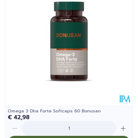
Diepte
53 mm
Kamertemperatuur (15°C -
Behoud
25°C)
Omega 3 Dha Forte Softcaps 60 Bonusan
€ 42,98
Aantal