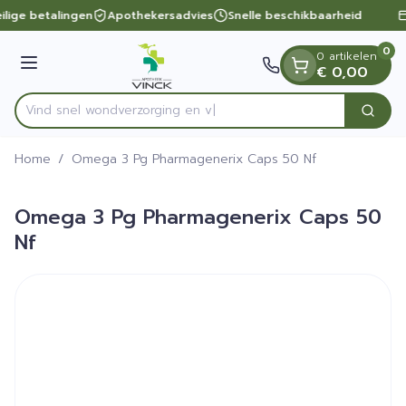
Dia 1 van 1
Ga naar de inhoud
ilige betalingen
Apothekersadvies
Snelle beschikbaarheid
0
0 artikelen
Menu
€ 0,00
Vind snel wondverzorg
Zoek
Product, merk, categorie...
Home
/
Omega 3 Pg Pharmagenerix Caps 50 Nf
Omega 3 Pg Pharmagenerix Caps 50
Nf