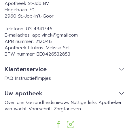
Apotheek St-Job BV
Hogebaan 70
2960
St.-Job-In't-Goor
Telefoon:
03 4341746
E-mailadres:
apo.vinck@
gmail.com
APB nummer:
212048
Apotheek titularis:
Melissa Sol
BTW nummer:
BE0426532853
Klantenservice
FAQ
Instructiefilmpjes
Uw apotheek
Over ons
Gezondheidsnieuws
Nuttige links
Apotheker
van wacht
Voorschrift
Zorgtarieven