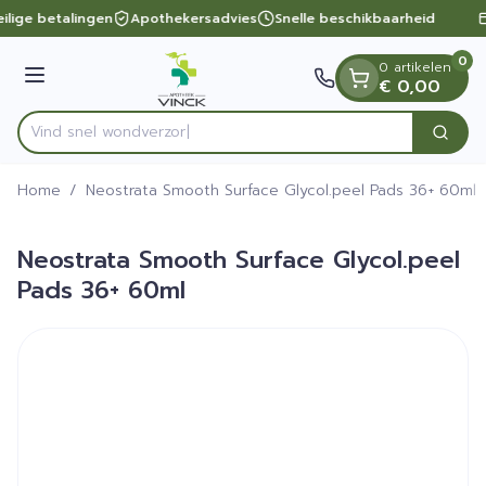
Dia 1 van 1
Ga naar de inhoud
ilige betalingen
Apothekersadvies
Snelle beschikbaarheid
0
0 artikelen
Menu
€ 0,00
Vind snel won
Zoek
Product, merk, categorie...
Home
/
Neostrata Smooth Surface Glycol.peel Pads 36+ 60ml
Neostrata Smooth Surface Glycol.peel
Pads 36+ 60ml