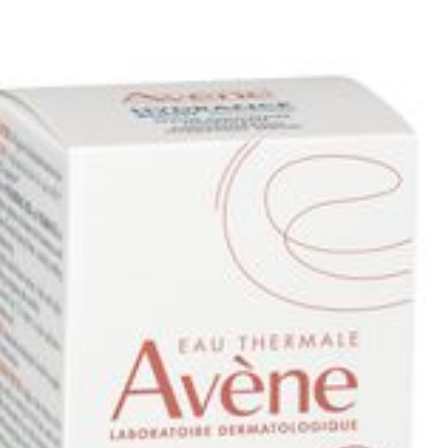
Diepte
42 mm
Hoeveelheid
30
Verpakking
Behoud
Kamertemperatuur (15°C 