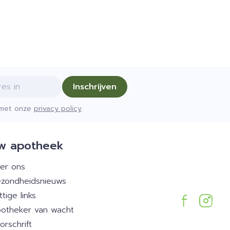
Inschrijven
d met onze
privacy policy
.
w apotheek
er ons
zondheidsnieuws
ttige links
otheker van wacht
orschrift