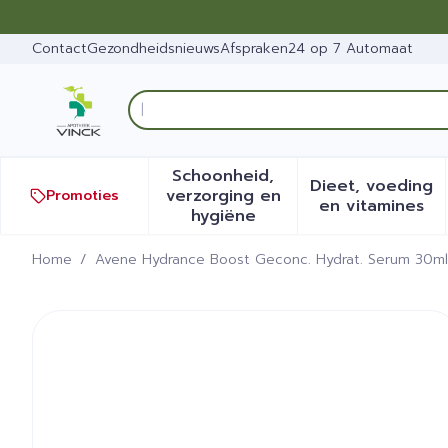
Ga naar de inhoud
Dia 1 van 1
Contact
Gezondheidsnieuws
Afspraken
24 op 7 Automaat
Op zoek n
Product, merk, categorie...
Schoonheid,
Dieet, voeding
verzorging en
Promoties
Toon submenu voor Schoonh
Toon sub
en vitamines
hygiëne
Home
/
Avene Hydrance Boost Geconc. Hydrat. Serum 30ml
Avene Hydrance Boost Gec