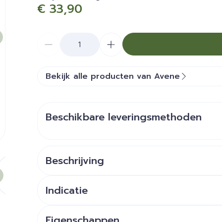
€ 33,90
Aantal
Bekijk alle producten van Avene
Beschikbare leveringsmethoden
Beschrijving
e
larger image
View larger image
View larger image
View larger image
View larger image
View large
Indicatie
Eigenschappen