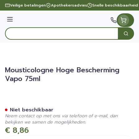
Ga naar de inhoud
Veilige betalingen
Apothekersadvies
Snelle beschikbaarheid
Menu
Zoek
Product, merk, categorie...
Mousticologne Hoge Bescherming
Vapo 75ml
Mousticologne Hoge Besch
Niet beschikbaar
Neem contact op met ons via telefoon of e-mail, dan
bekijken we samen de mogelijkheden.
€ 8,86