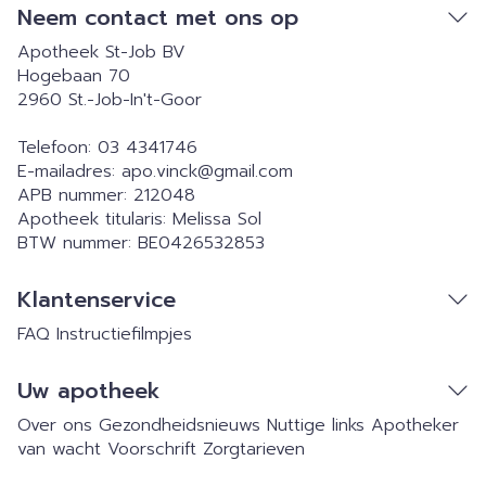
Neem contact met ons op
Apotheek St-Job BV
Hogebaan 70
2960
St.-Job-In't-Goor
Telefoon:
03 4341746
E-mailadres:
apo.vinck@
gmail.com
APB nummer:
212048
Apotheek titularis:
Melissa Sol
BTW nummer:
BE0426532853
Klantenservice
FAQ
Instructiefilmpjes
Uw apotheek
Over ons
Gezondheidsnieuws
Nuttige links
Apotheker
van wacht
Voorschrift
Zorgtarieven