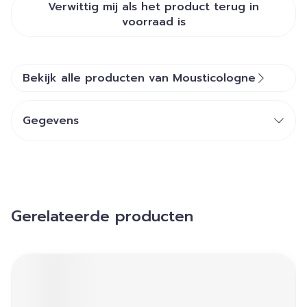
Verwittig mij als het product terug in
voorraad is
Bekijk alle producten van Mousticologne
Gegevens
Gerelateerde producten
Navigeren door de elementen van de carrousel is mogelij
Druk om carrousel over te slaan
Druk op om naar carrouselnavigatie te gaan