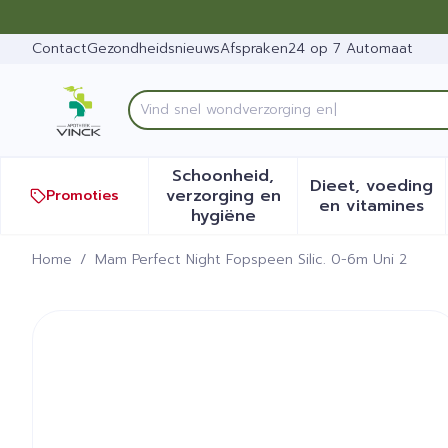
Ga naar de inhoud
Dia 1 van 1
Contact
Gezondheidsnieuws
Afspraken
24 op 7 Automaat
V
Product, merk, categorie...
Schoonheid,
Dieet, voeding
verzorging en
Promoties
Toon submenu voor Schoonh
Toon sub
en vitamines
hygiëne
Home
/
Mam Perfect Night Fopspeen Silic. 0-6m Uni 2
Mam Perfect Night Fopspee