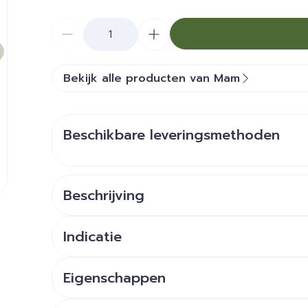
Aantal
Bekijk alle producten van Mam
Beschikbare leveringsmethoden
Beschrijving
e
Knop licht op in het donker - makkelijk te vind
Indicatie
Orthodontisch speentje ontworpen om het ris
Extra dunne en flexibele speen***
Eigenschappen
Maakt een natuurlijkere sluiting van de mond m
Alle MAM-producten zijn gemaakt van materia
Ontwikkeld met orthodontisten en kindertanda