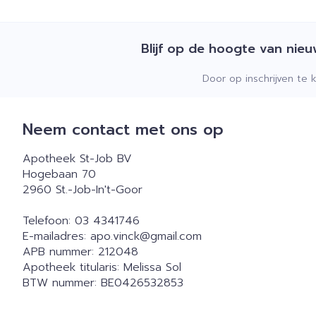
Blijf op de hoogte van nie
Door op inschrijven te 
Neem contact met ons op
Apotheek St-Job BV
Hogebaan 70
2960
St.-Job-In't-Goor
Telefoon:
03 4341746
E-mailadres:
apo.vinck@
gmail.com
APB nummer:
212048
Apotheek titularis:
Melissa Sol
BTW nummer:
BE0426532853