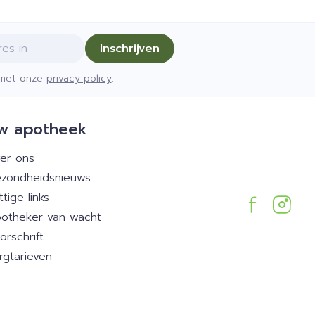
Inschrijven
d met onze
privacy policy
.
w apotheek
er ons
zondheidsnieuws
ttige links
otheker van wacht
orschrift
rgtarieven