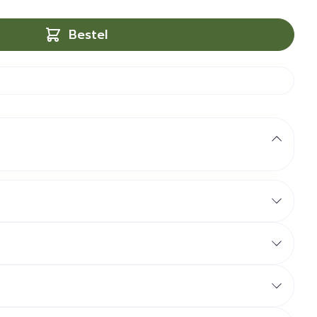
Bestel
en
ico op een verkeerde tandstand te verminderen
ogelijk
len die geen BPA en BPS bevatten.
rtsen