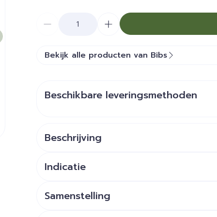
Aantal
Bekijk alle producten van Bibs
Beschikbare leveringsmethoden
Beschrijving
Indicatie
anatomisch gevormde sp
Probeer eerst of de baby zonder fopspeen ka
Samenstelling
te gebruiken om in te slapen of als troost.