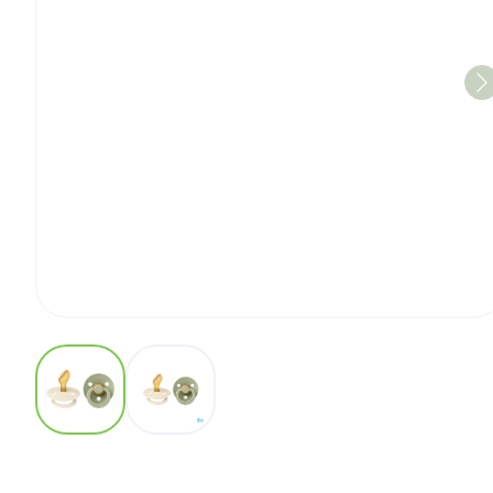
View larger image
View larger image