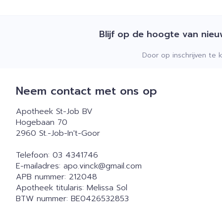
Blijf op de hoogte van nie
Door op inschrijven te 
Neem contact met ons op
Apotheek St-Job BV
Hogebaan 70
2960
St.-Job-In't-Goor
Telefoon:
03 4341746
E-mailadres:
apo.vinck@
gmail.com
APB nummer:
212048
Apotheek titularis:
Melissa Sol
BTW nummer:
BE0426532853