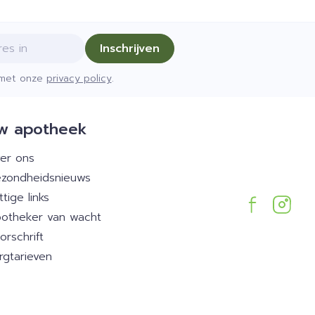
Inschrijven
d met onze
privacy policy
.
w apotheek
er ons
zondheidsnieuws
ttige links
otheker van wacht
orschrift
rgtarieven