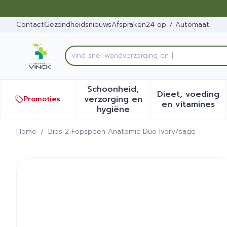
Ga naar de inhoud
Dia 1 van 1
Contact
Gezondheidsnieuws
Afspraken
24 op 7 Automaat
V
Product, merk, categorie...
Schoonheid,
Dieet, voeding
verzorging en
Promoties
Toon submenu voor Schoonh
Toon sub
en vitamines
hygiëne
Home
/
Bibs 2 Fopspeen Anatomic Duo Ivory/sage
Bibs 2 Fopspeen Anatomic