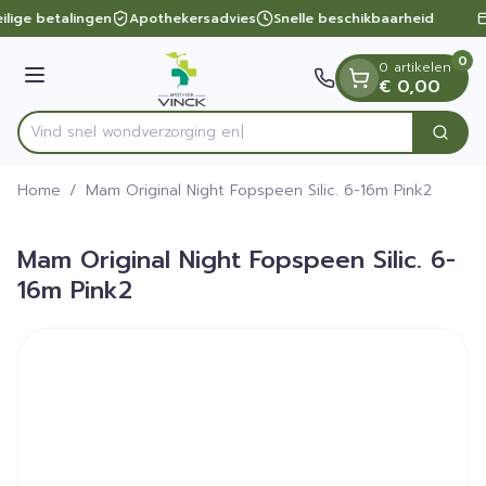
Dia 1 van 1
Ga naar de inhoud
ilige betalingen
Apothekersadvies
Snelle beschikbaarheid
0
0 artikelen
Menu
€ 0,00
Vind snel wondverzo
Zoek
Product, merk, categorie...
Home
/
Mam Original Night Fopspeen Silic. 6-16m Pink2
Mam Original Night Fopspeen Silic. 6-
16m Pink2