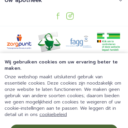
Uw apotheek
Juridische links
Wij gebruiken cookies om uw ervaring beter te
maken.
Onze webshop maakt uitsluitend gebruik van
essentiële cookies. Deze cookies zijn noodzakelijk om
onze website te laten functioneren. We maken geen
gebruik van andere soorten cookies; daarom bieden
we geen mogelijkheid om cookies te weigeren of uw
Dia 1 van 1
Gemakkelijk parkeren | 24/7
cookie-instellingen aan te passen. We leggen dit in
detail uit in ons
cookiebeleid
automaat | Doorlopend open