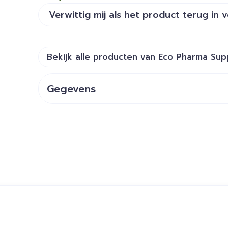
Verwittig mij als het product terug in 
Bekijk alle producten van Eco Pharma Sup
Gegevens
CNK
2542868
Organisaties
EPS DISTRI, Neuapharma
Merken
Eco Pharma Supply
ijk met de tabtoets. Je kunt de carrousel overslaan of dir
Behoud
Kamertemperatuur (15°C 