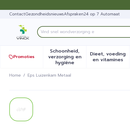
Ga naar de inhoud
Dia 1 van 1
Contact
Gezondheidsnieuws
Afspraken
24 op 7 Automaat
Product, merk, categorie...
Schoonheid,
Dieet, voeding
verzorging en
Promoties
Toon submenu voor Schoonh
Toon sub
en vitamines
hygiëne
Home
/
Eps Luizenkam Metaal
Eps Luizenkam Metaal
View larger image