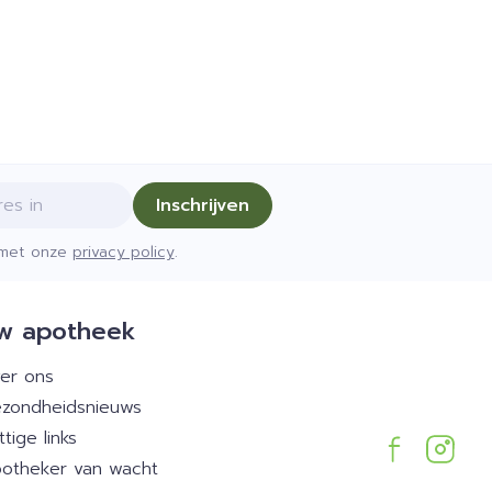
Inschrijven
d met onze
privacy policy
.
w apotheek
er ons
zondheidsnieuws
ttige links
otheker van wacht