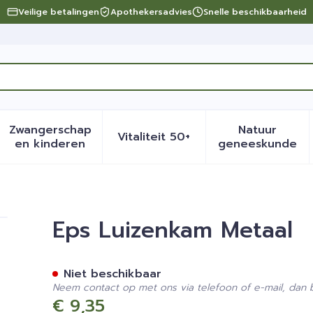
Veilige betalingen
Apothekersadvies
Snelle beschikbaarheid
Zwangerschap
Natuur
Vitaliteit 50+
eid, verzorging en hygiëne categorie
menu voor Dieet, voeding en vitamines categorie
Toon submenu voor Zwangerschap en kinder
Toon submenu voor Vitalite
Toon sub
en kinderen
geneeskunde
Eps Luizenkam Metaal
Niet beschikbaar
Neem contact op met ons via telefoon of e-mail, dan
€ 9,35