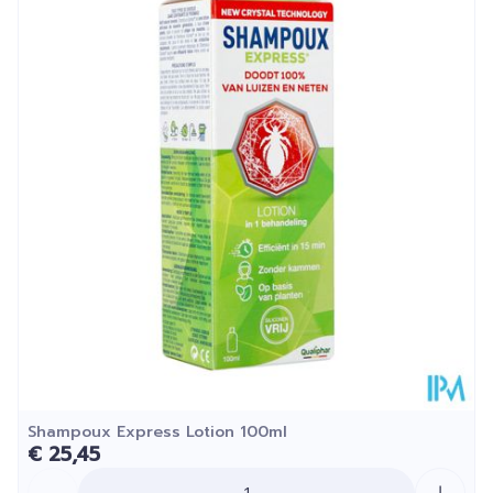
Lengte
161 mm
Diepte
50 mm
Hoeveelheid
100
Verpakking
Kamertemperatuur (15°C -
Behoud
25°C)
Shampoux Express Lotion 100ml
€ 25,45
Aantal