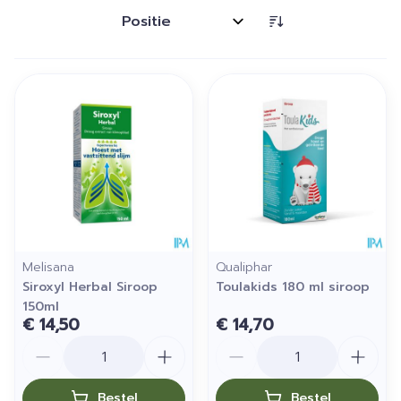
Sorteer op:
Melisana
Qualiphar
Siroxyl Herbal Siroop
Toulakids 180 ml siroop
150ml
€ 14,50
€ 14,70
Aantal
Aantal
Bestel
Bestel