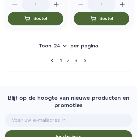
Aantal
Aantal
Bestel
Bestel
Toon
per pagina
Pagina's
U lees momenteel pagina
Pagina
Pagina
1
2
3
Blijf op de hoogte van nieuwe producten en
promoties
E-mail adres
Inschrijven