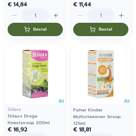
€ 14,84
€ 11,44
Aantal
Aantal
Bestel
Bestel
Stilaxx
Fisher Kinder
Stilaxx Droge
Multivitaminen Siroop
Hoestsiroop 200ml
125ml
€ 16,92
€ 18,81