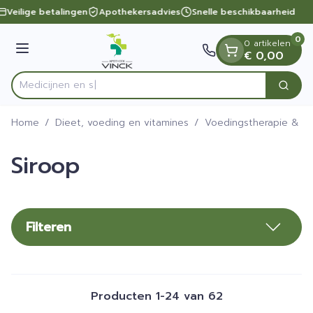
Dia 1 van 1
Ga naar de inhoud
Veilige betalingen
Apothekersadvies
Snelle beschikbaarheid
0
0 artikelen
Menu
€ 0,00
Zoek
Product, merk, categorie...
Home
/
Dieet, voeding en vitamines
/
Voedingstherapie & we
Siroop
Filteren
Producten
1
-
24
van
62