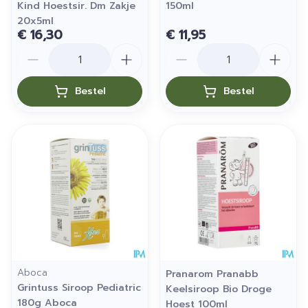
Kind Hoestsir. Dm Zakje
150ml
20x5ml
€ 16,30
€ 11,95
Aantal
Aantal
Bestel
Bestel
Aboca
Pranarom Pranabb
Grintuss Siroop Pediatric
Keelsiroop Bio Droge
180g Aboca
Hoest 100ml