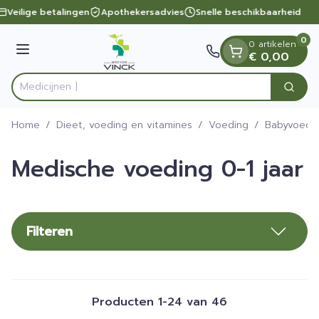
Dia 1 van 1
Ga naar de inhoud
Veilige betalingen
Apothekersadvies
Snelle beschikbaarheid
0
0 artikelen
Menu
€ 0,00
Zoek
Product, merk, categorie...
Home
/
Dieet, voeding en vitamines
/
Voeding
/
Babyvoedi
Medische voeding 0-1 jaar
Filteren
Producten
1
-
24
van
46