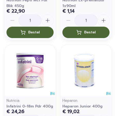
Nutrilon Pepti Mct Pdr
Nutrilon Ex-prematuur
Blik 450g
1x90ml
€ 22,90
€ 1,14
Aantal
Aantal
Bestel
Bestel
Nutricia
Heparon
Infatrini 0-18m Pdr 400g
Heparon Junior 400g
€ 24,26
€ 19,02