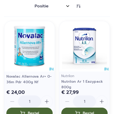
Sorteer op:
Nutrilon
Novalac Allernova Ar+ 0-
Nutrilon Ar 1 Eazypack
36m Pdr 400g Nf
800g
€ 24,00
€ 27,99
Aantal
Aantal
Bestel
Bestel