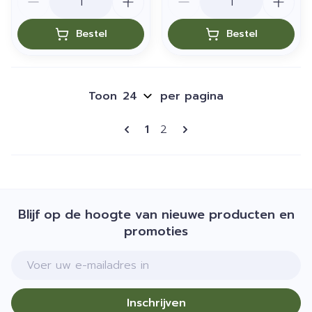
Bestel
Bestel
Toon
per pagina
Pagina's
U lees momenteel pagina
Pagina
1
2
Blijf op de hoogte van nieuwe producten en
promoties
E-mail adres
Inschrijven