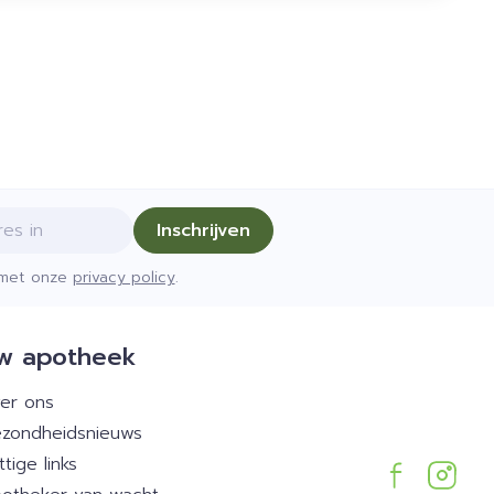
Inschrijven
d met onze
privacy policy
.
w apotheek
er ons
zondheidsnieuws
ttige links