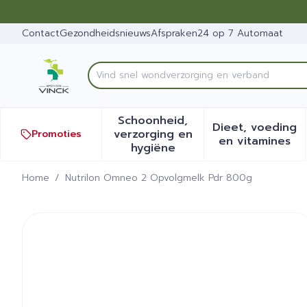
Ga naar de inhoud
Dia 1 van 1
Contact
Gezondheidsnieuws
Afspraken
24 op 7 Automaat
Vind snel wondv
Product, merk, categorie...
Schoonheid,
Dieet, voeding
verzorging en
Promoties
Toon submenu voor Schoonh
Toon sub
en vitamines
hygiëne
Home
/
Nutrilon Omneo 2 Opvolgmelk Pdr 800g
Nutrilon Omneo 2 Opvolg