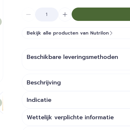
Aantal
Bekijk alle producten van Nutrilon
Beschikbare leveringsmethoden
Beschrijving
e
larger image
View larger image
View larger image
View larger image
View larger image
View large
Indicatie
Dieetvoeding bij krampen, kolieken, moeiz
Nutrilon® Omneo 2
baby krampjes, kolieken, m
Wettelijk verplichte informatie
vanaf 6 maanden
Formule op basis van partieel hydrolysaat