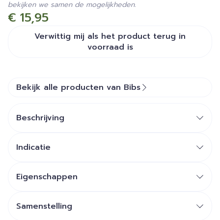
bekijken we samen de mogelijkheden.
€ 15,95
Verwittig mij als het product terug in
voorraad is
Bekijk alle producten van Bibs
Beschrijving
Indicatie
Eigenschappen
Leeftijd: 0+ maanden
Stof is 100% biologisch katoen
Samenstelling
Nikkelvrije metalen clip die makkelijk te bevestigen