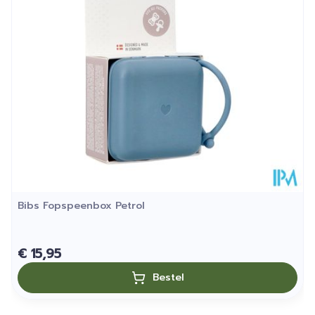
Kamertemperatuur (15°C -
Behoud
25°C)
Bibs Fopspeenbox Petrol
€ 15,95
Bestel