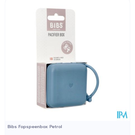
Lengte
188 mm
Diepte
27 mm
Kamertemperatuur (15°C -
Behoud
25°C)
Bibs Fopspeenbox Petrol