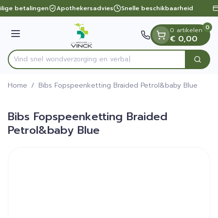
Dia 1 van 1
Ga naar de inhoud
ilige betalingen
Apothekersadvies
Snelle beschikbaarheid
0
0 artikelen
Menu
€ 0,00
Vind snel wondverzorging
Zoek
Product, merk, categorie...
Home
/
Bibs Fopspeenketting Braided Petrol&baby Blue
Bibs Fopspeenketting Braided
Petrol&baby Blue