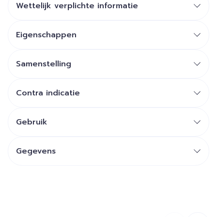
Wettelijk verplichte informatie
Goudpapaver bevordert de ontspanning en is
erkend voor de weldoende werking op de
Eigenschappen
slaapkwaliteit.
Melatonine vult de formule aan.
Samenstelling
Contra indicatie
Gebruik
Gegevens
CNK
4369690
Organisaties
Arkopharma