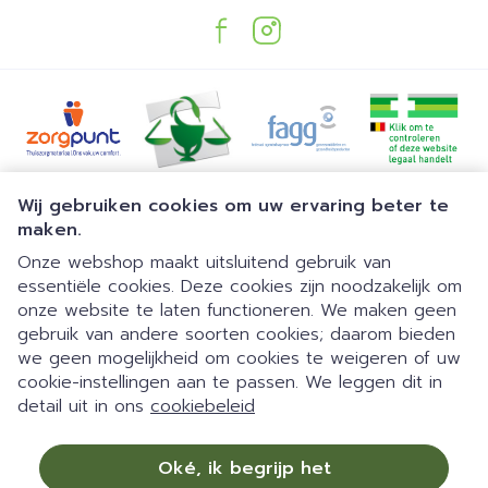
Juridische links
Wij gebruiken cookies om uw ervaring beter te
maken.
Onze webshop maakt uitsluitend gebruik van
essentiële cookies. Deze cookies zijn noodzakelijk om
onze website te laten functioneren. We maken geen
gebruik van andere soorten cookies; daarom bieden
we geen mogelijkheid om cookies te weigeren of uw
Dia 1 van 1
Gemakkelijk parkeren | 24/7
cookie-instellingen aan te passen. We leggen dit in
detail uit in ons
cookiebeleid
automaat | Doorlopend open
09:00-18:00 van maandag tot
Oké, ik begrijp het