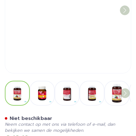
View larger image
View larger image
View larger image
View larger image
View la
Acerola 1000mg Comp 60
Niet beschikbaar
Neem contact op met ons via telefoon of e-mail, dan
bekijken we samen de mogelijkheden.