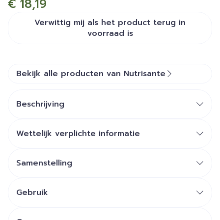
€ 18,19
Verwittig mij als het product terug in
voorraad is
Bekijk alle producten van Nutrisante
Beschrijving
acerola 1000 mg
vitamine C van
Wettelijk verplichte informatie
natuurlijke oorsprong
Samenstelling
Voedingsanalyse
Voor 1 tablet
Gebruik
Acerola-
1000 mg