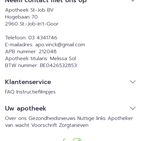
Neem contact met ons op
Apotheek St-Job BV
Hogebaan 70
2960
St.-Job-In't-Goor
Telefoon:
03 4341746
E-mailadres:
apo.vinck@
gmail.com
APB nummer:
212048
Apotheek titularis:
Melissa Sol
BTW nummer:
BE0426532853
Klantenservice
FAQ
Instructiefilmpjes
Uw apotheek
Over ons
Gezondheidsnieuws
Nuttige links
Apotheker
van wacht
Voorschrift
Zorgtarieven